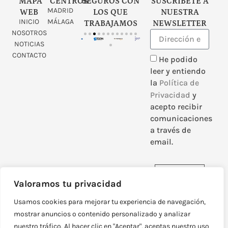
MAPA
CENTROS
SEGUROS CON
SUSCRÍBETE A
MADRID
WEB
LOS QUE
NUESTRA
INICIO
MÁLAGA
TRABAJAMOS
NEWSLETTER
NOSOTROS
NOTICIAS
CONTACTO
He podido
leer y entiendo
la
Política de
Privacidad
y
acepto recibir
comunicaciones
a través de
email.
Enviar
Valoramos tu privacidad
Usamos cookies para mejorar tu experiencia de navegación,
mostrar anuncios o contenido personalizado y analizar
nuestro tráfico. Al hacer clic en "Aceptar", aceptas nuestro uso