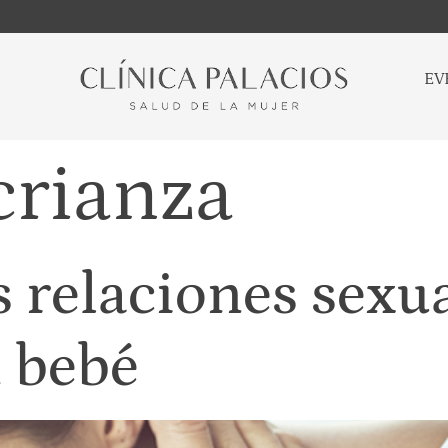
EV
crianza
 relaciones sexua
n bebé