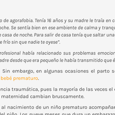
de agorafobia. Tenía 16 años y su madre le traía en co
oche. Se sentía bien en ese ambiente de calma y tranqu
 casa de noche. Para salir de casa tenía que saltar una 
frío sin que nadie te oyese”.
ofesional había relacionado sus problemas emocional
re desde que era pequeño le había transmitido que él 
 Sin embargo, en algunas ocasiones el parto se
n
bebé prematuro
.
encia traumática, pues la mayoría de las veces e
d y maternidad cambian bruscamente.
 al nacimiento de un niño prematuro acompañarán
d del niño. Los nueve meses que dura un embarazo