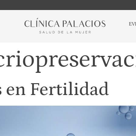
EV
criopreservac
 en Fertilidad