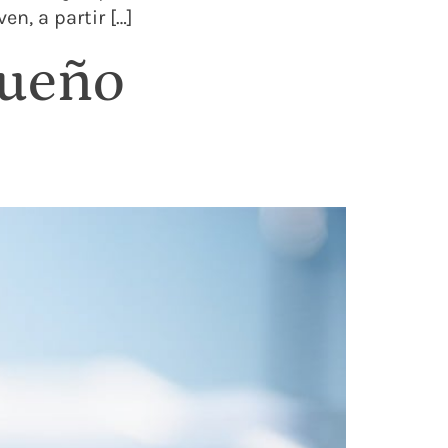
n, a partir […]
sueño