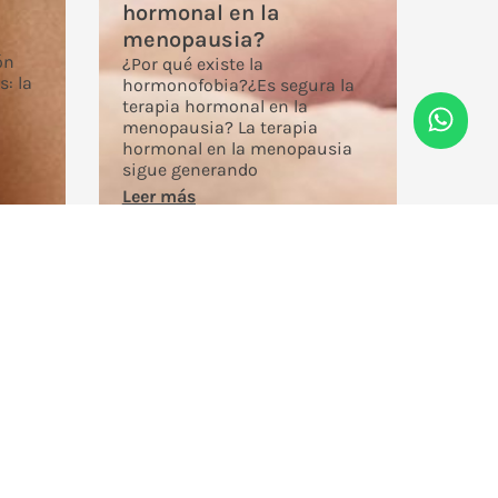
hormonal en la
menopausia?
ón
¿Por qué existe la
s: la
hormonofobia?¿Es segura la
terapia hormonal en la
menopausia? La terapia
hormonal en la menopausia
sigue generando
Leer más