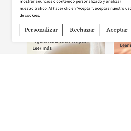
mostrar anuncios o contenido personalizado y analizar
edad
cambios
nuestro tráfico. Al hacer clic en "Aceptar", aceptas nuestro us
cuá
Síntomas de la
de cookies.
Ferti
perimenopausia: cómo
frecu
reconocer los primeros
ovári
Personalizar
Rechazar
Aceptar
cambios ¿Tu menstruación ya
Cada 
no llega con la misma
Día 
regularidad, duermes peor,
Leer
Leer más