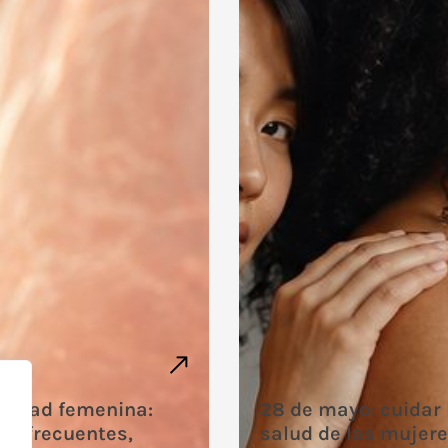
ilidad femenina:
28 de mayo: cuidar 
as frecuentes,
salud de las mujer