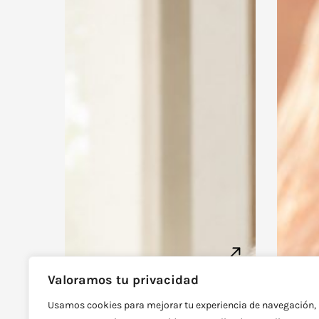
Valoramos tu privacidad
Síntomas de la
Fert
perimenopausia: cómo
Usamos cookies para mejorar tu experiencia de navegación,
dud
reconocer los primeros