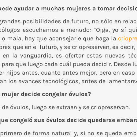
puede ayudar a muchas mujeres a tomar decisi
randes posibilidades de futuro, no sólo en relac
ecólogos escuchamos a menudo: “Oiga, yo sí quie
 o mala, hay que aconsejarle que haga la
criopr
es que en el futuro, y se criopreserven, es decir,
o en la vanguardia, es ofertar estas nuevas té
 para que luego cada cuál pueda decidir. Desde l
r hijos antes, cuanto antes mejor, pero en caso
n los avances tecnológicos, antes de lamentarse
a mujer decide congelar óvulos?
de óvulos, luego se extraen y se criopreservan.
 que congeló sus óvulos decide quedarse emba
 primero de forma natural y, si no se queda emba