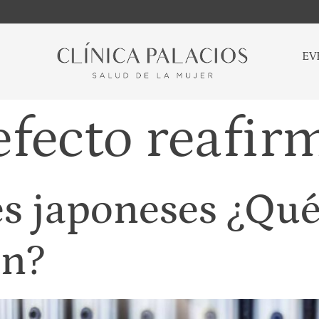
EV
efecto reafir
es japoneses ¿Qué
an?