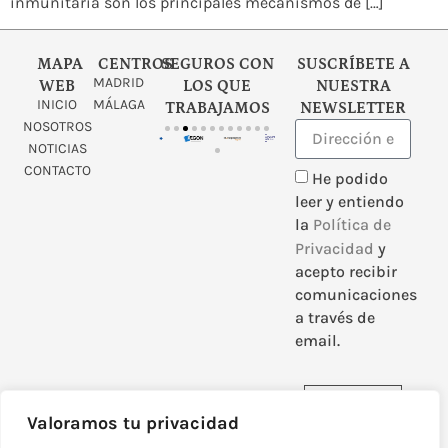
inmunitaria son los principales mecanismos de […]
MAPA
CENTROS
SEGUROS CON
SUSCRÍBETE A
MADRID
WEB
LOS QUE
NUESTRA
INICIO
MÁLAGA
TRABAJAMOS
NEWSLETTER
NOSOTROS
NOTICIAS
CONTACTO
He podido
leer y entiendo
la
Política de
Privacidad
y
acepto recibir
comunicaciones
a través de
email.
Enviar
Valoramos tu privacidad