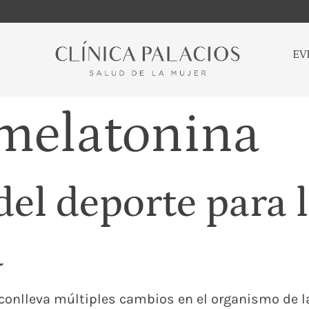
EV
melatonina
del deporte para 
a
onlleva múltiples cambios en el organismo de la m