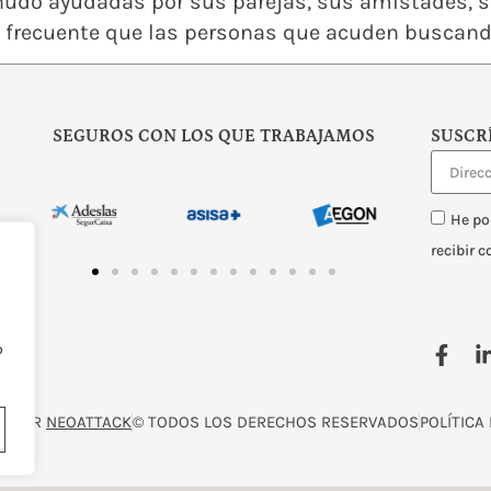
nudo ayudadas por sus parejas, sus amistades, s
es frecuente que las personas que acuden buscand
SEGUROS CON LOS QUE TRABAJAMOS
SUSCR
He po
recibir 
o
O POR
NEOATTACK
© TODOS LOS DERECHOS RESERVADOS
POLÍTICA