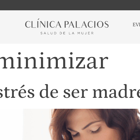
EV
minimizar
strés de ser madr