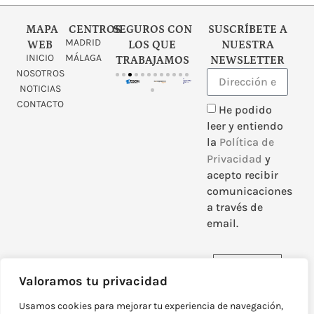
MAPA
CENTROS
SEGUROS CON
SUSCRÍBETE A
MADRID
WEB
LOS QUE
NUESTRA
INICIO
MÁLAGA
TRABAJAMOS
NEWSLETTER
NOSOTROS
NOTICIAS
CONTACTO
He podido
leer y entiendo
la
Política de
Privacidad
y
acepto recibir
comunicaciones
a través de
email.
Enviar
Valoramos tu privacidad
Usamos cookies para mejorar tu experiencia de navegación,