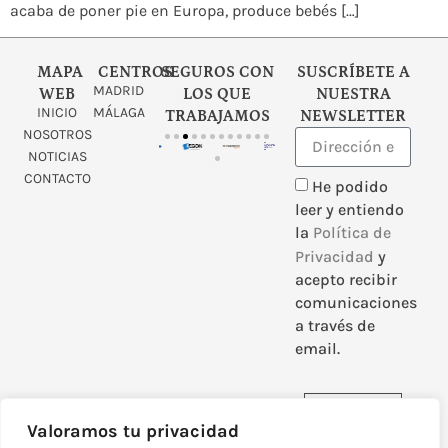
acaba de poner pie en Europa, produce bebés […]
MAPA
CENTROS
SEGUROS CON
SUSCRÍBETE A
MADRID
WEB
LOS QUE
NUESTRA
INICIO
MÁLAGA
TRABAJAMOS
NEWSLETTER
NOSOTROS
NOTICIAS
CONTACTO
He podido
leer y entiendo
la
Política de
Privacidad
y
acepto recibir
comunicaciones
a través de
email.
Enviar
Valoramos tu privacidad