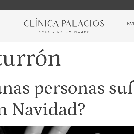
EV
turrón
unas personas su
n Navidad?