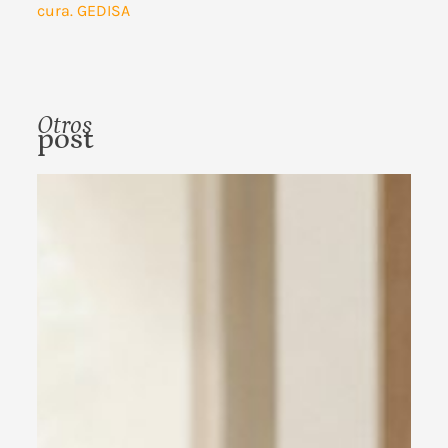
cura. GEDISA
Otros
post