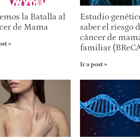
mos la Batalla al
Estudio genétic
cer de Mama
saber el riesgo 
cáncer de mam
ost »
familiar (BReC
Ir a post »