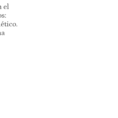
 el
os:
ético.
ma