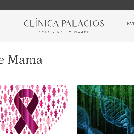
EV
de Mama