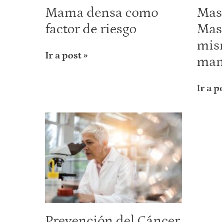
Mama densa como
Mas
factor de riesgo
Mast
mis
Ir a post »
ma
Ir a p
Prevención del Cáncer