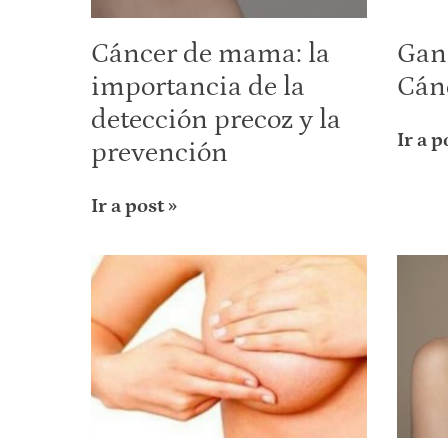
Cáncer de mama: la
Gane
importancia de la
Cán
detección precoz y la
Ir a p
prevención
Ir a post »