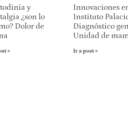
todinia y
Innovaciones en
algia ¿son lo
Instituto Palaci
mo? Dolor de
Diagnóstico gen
ma
Unidad de ma
ost »
Ir a post »