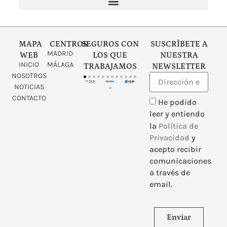
Psicología Clínica y Psicoterapia
Embarazo y fertilidad
Investigación clínica
MAPA
CENTROS
SEGUROS CON
SUSCRÍBETE A
MADRID
WEB
LOS QUE
NUESTRA
INICIO
MÁLAGA
TRABAJAMOS
NEWSLETTER
NOSOTROS
NOTICIAS
CONTACTO
He podido
leer y entiendo
la
Política de
Privacidad
y
acepto recibir
comunicaciones
a través de
email.
Enviar