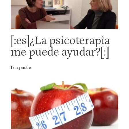
[:es]¿La psicoterapia
me puede ayudar?[:]
Ir a post »