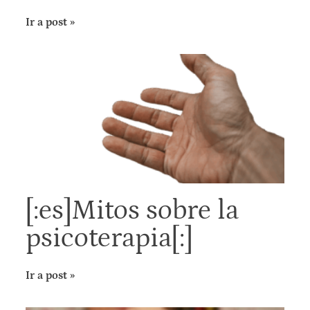
Ir a post »
[:es]Mitos sobre la
psicoterapia[:]
Ir a post »