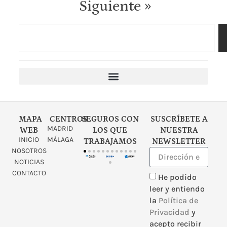
Siguiente »
Psicología Clínica y Psicoterapia
Embarazo y fertilidad
Investigación clínica
MAPA
CENTROS
SEGUROS CON
SUSCRÍBETE A
MADRID
WEB
LOS QUE
NUESTRA
INICIO
MÁLAGA
TRABAJAMOS
NEWSLETTER
NOSOTROS
NOTICIAS
CONTACTO
He podido
leer y entiendo
la
Política de
Privacidad
y
acepto recibir