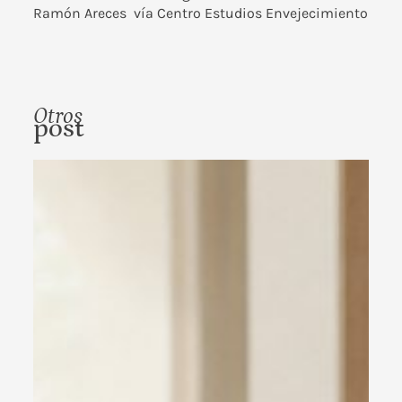
Ramón Areces
vía
Centro Estudios Envejecimiento
Otros
post