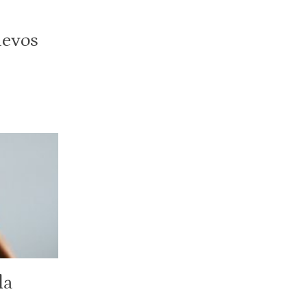
uevos
la