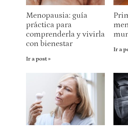
Menopausia: guía
Pri
práctica para
men
comprenderla y vivirla
mu
con bienestar
Ir a p
Ir a post »