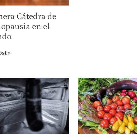
mera Cátedra de
opausia en el
ndo
ost »