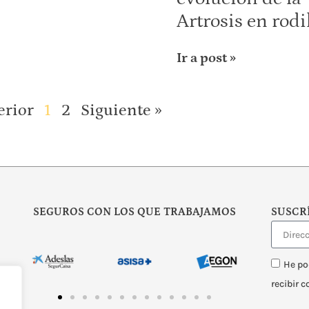
Artrosis en rodi
Ir a post »
erior
1
2
Siguiente »
SEGUROS CON LOS QUE TRABAJAMOS
SUSCR
He po
recibir 