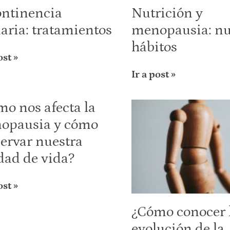
ontinencia
Nutrición y
aria: tratamientos
menopausia: n
hábitos
ost »
Ir a post »
o nos afecta la
opausia y cómo
ervar nuestra
dad de vida?
ost »
¿Cómo conocer 
evolución de la