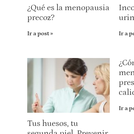
¿Qué es la menopausia
Inc
precoz?
urin
Ir a post »
Ir a p
¿Cóm
men
pres
cali
Ir a p
Tus huesos, tu
segunda piel. Prevenir