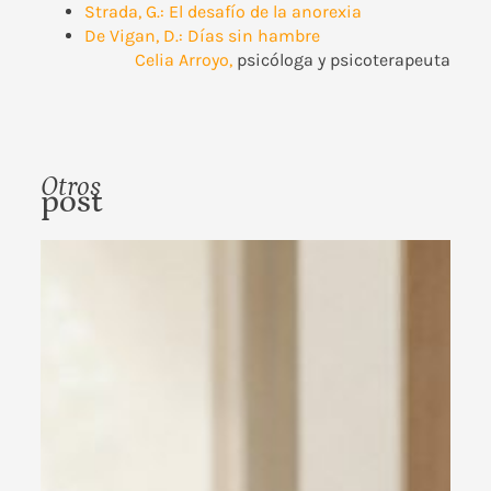
Strada, G.: El desafío de la anorexia
De Vigan, D.: Días sin hambre
Celia Arroyo
,
psicóloga y psicoterapeuta
Otros
post