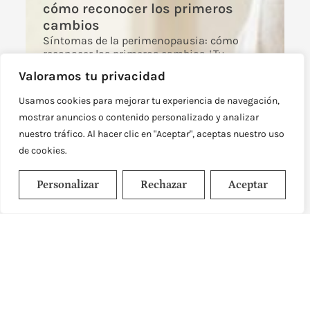
cómo reconocer los primeros
cambios
Síntomas de la perimenopausia: cómo
reconocer los primeros cambios ¿Tu
menstruación ya no llega con la misma
Valoramos tu privacidad
regularidad, duermes peor,
Leer más
Usamos cookies para mejorar tu experiencia de navegación,
mostrar anuncios o contenido personalizado y analizar
nuestro tráfico. Al hacer clic en "Aceptar", aceptas nuestro uso
de cookies.
Personalizar
Rechazar
Aceptar