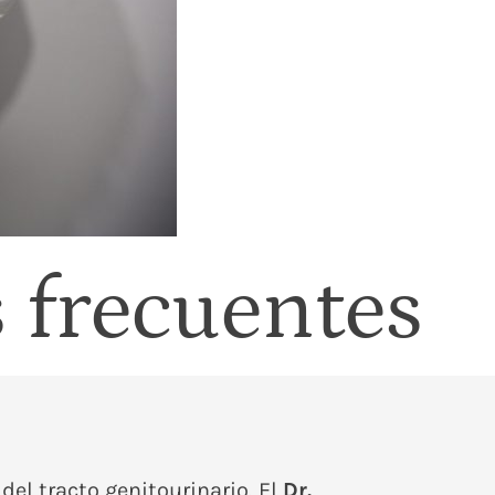
s frecuentes
del tracto genitourinario. El
Dr.