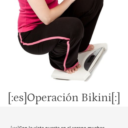
[:es]Operación Bikini[:]
[:es]
Con la vista puesta en el verano muchas