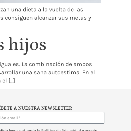
n una dieta a la vuelta de las
as consiguen alcanzar sus metas y
 hijos
es iguales. La combinación de ambos
arrollar una sana autoestima. En el
el […]
ÍBETE A NUESTRA NEWSLETTER
dido leer y entiendo la
Política de Privacidad
y acepto