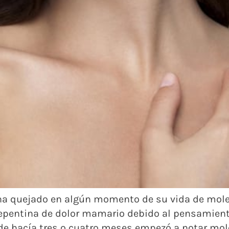
 ha quejado en algún momento de su vida de mol
 repentina de dolor mamario debido al pensamie
de hacía tres o cuatro meses empezó a notar mole