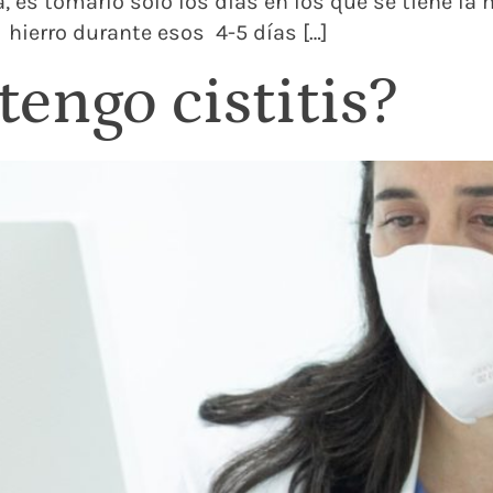
, es tomarlo solo los días en los que se tiene l
hierro durante esos 4-5 días […]
tengo cistitis?