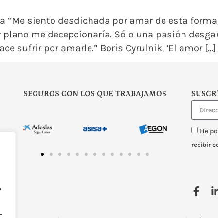
ta “Me siento desdichada por amar de esta forma,
r plano me decepcionaría. Sólo una pasión desga
e sufrir por amarle.” Boris Cyrulnik, ‘El amor […]
SEGUROS CON LOS QUE TRABAJAMOS
SUSCR
He po
recibir 
o