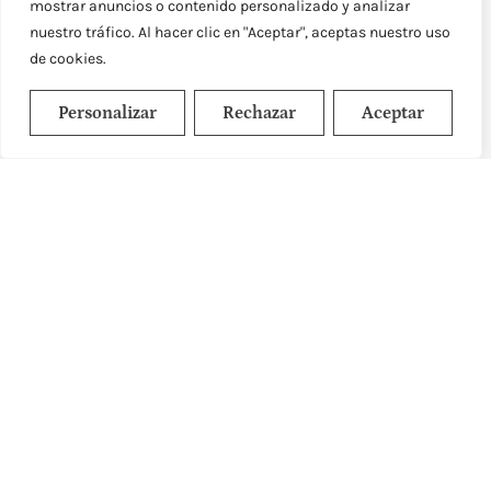
mostrar anuncios o contenido personalizado y analizar
nuestro tráfico. Al hacer clic en "Aceptar", aceptas nuestro uso
de cookies.
Personalizar
Rechazar
Aceptar
Fertilidad femenina: dudas
frecuentes, edad, reserva ovárica
y cuándo consultar
Fertilidad femenina: dudas frecuentes, edad,
reserva ovárica y cuándo consultar Cada 4
de junio se celebra el Día Mundial de
Leer más