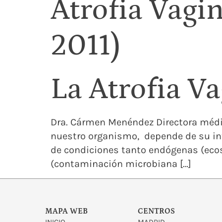
Atrofia Vag
2011)
La Atrofia V
Dra. Cármen Menéndez Directora médic
nuestro organismo, depende de su inte
de condiciones tanto endógenas (ecos
(contaminación microbiana […]
MAPA WEB
CENTROS
INICIO
MADRID