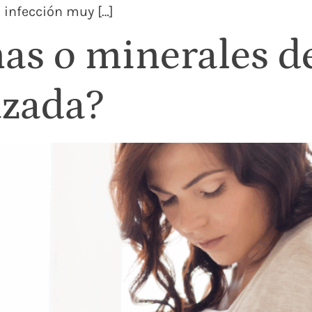
 infección muy […]
as o minerales d
azada?