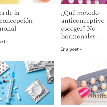
s de la
¿Qué método
iconcepción
anticonceptivo
monal
escoger? No
hormonales.
ost »
Ir a post »