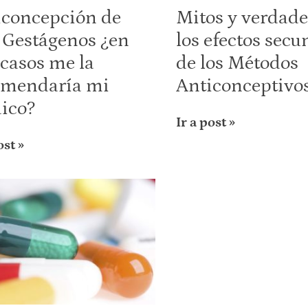
iconcepción de
Mitos y verdade
 Gestágenos ¿en
los efectos secu
casos me la
de los Métodos
omendaría mi
Anticonceptivo
ico?
Ir a post »
ost »