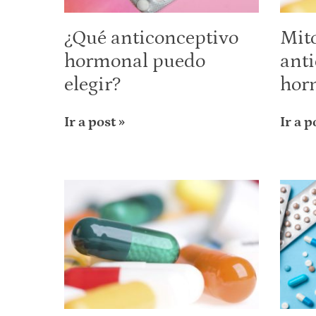
¿Qué anticonceptivo
Mito
hormonal puedo
ant
elegir?
hor
Ir a post »
Ir a p