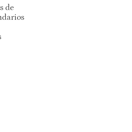
s de
ndarios
s