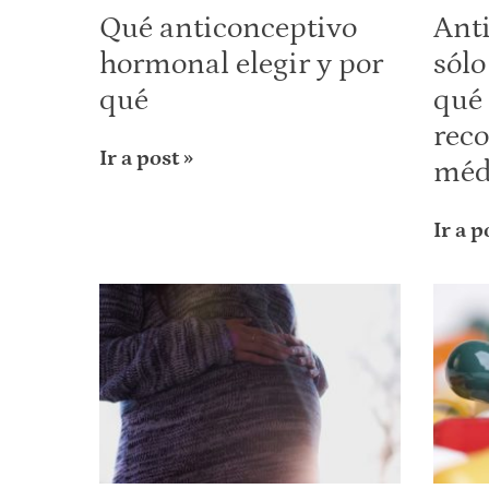
Qué anticonceptivo
Ant
hormonal elegir y por
sólo
qué
qué 
rec
Ir a post »
méd
Ir a p