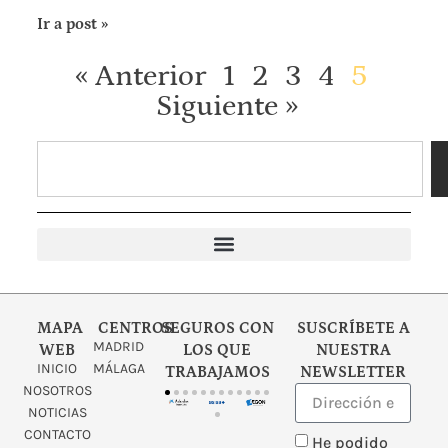
Ir a post »
« Anterior
1
2
3
4
5
Siguiente »
Psicología Clínica y Psicoterapia
Embarazo y fertilidad
Investigación clínica
MAPA
CENTROS
SEGUROS CON
SUSCRÍBETE A
MADRID
WEB
LOS QUE
NUESTRA
INICIO
MÁLAGA
TRABAJAMOS
NEWSLETTER
NOSOTROS
NOTICIAS
CONTACTO
He podido