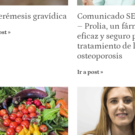
erémesis gravídica
Comunicado 
– Prolia, un fá
ost »
eficaz y seguro 
tratamiento de 
osteoporosis
Ir a post »