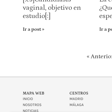
vaginal, objetivo en
¿Qué
estudio[:]
espe
Ir a post »
Ir a p
« Anterio
MAPA WEB
CENTROS
INICIO
MADRID
NOSOTROS
MÁLAGA
NOTICIAS