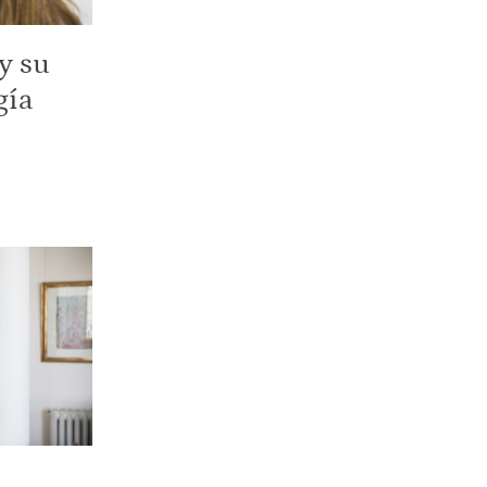
 y su
gía