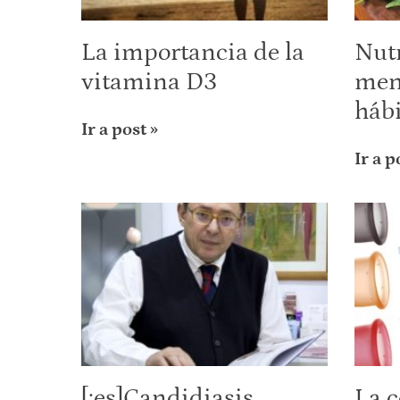
La importancia de la
Nut
vitamina D3
men
háb
Ir a post »
Ir a p
[:es]Candidiasis
La 