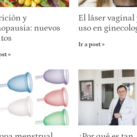
rición y
El láser vaginal
opausia: nuevos
uso en ginecolo
itos
Ir a post »
ost »
copa menstrual
¿Por qué es tan