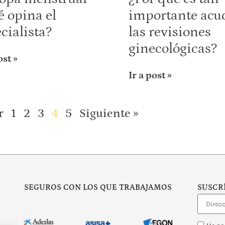
 opina el
importante acud
cialista?
las revisiones
ginecológicas?
ost »
Ir a post »
r
1
2
3
4
5
Siguiente »
SEGUROS CON LOS QUE TRABAJAMOS
SUSCR